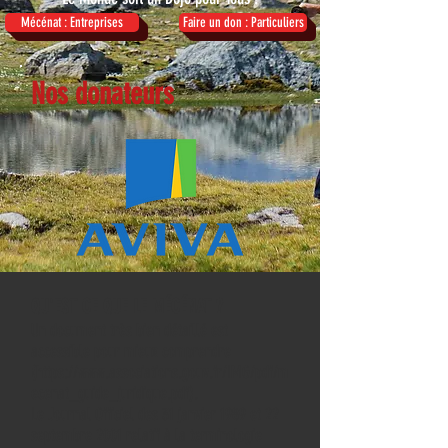
Mécénat : Entreprises
Faire un don : Particuliers
Nos donateurs
QU'EST CE QUE LE MÉCÉNAT ?
Un document très bien détaillé est
accessible pour mieux comprendre
(https://www.associations.gouv.fr/IMG/pdf/m
ecenat_guide_juridique.pdf).
Le Journal Officiel des 31 janvier 1989 et 22
septembre 2001 relatif à la terminologie