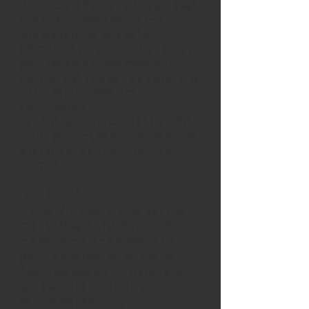
économique et financière précise qu’il s’agit
d’un soutient matériel apporté sans
contrepartie directe de la part du
bénéficiaire, à une oeuvre ou à une personne
pour l’exercice d’activités présentant un
intérêt général, s’étendant aux champs de la
cu
lture, de la solidarité et de
l’environnement .
Le « Petit Larousse », quand à lui le définit
comme protection, soutien financier accordé
à des activités culturelles, scientifiques,
sportives
BASE LÉGALE :
C’est la loi n°
2003-709
du 1er août 2003,
dite « loi Aillagon », relative au mécénat,
aux associations et aux fondations, qui
permet d’encourager par des mesures
fiscales avantageuses les initiatives privées,
qu’il s’agisse de c
elles des entreprises ou
de celles des particuliers.