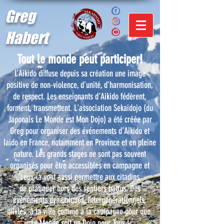
Greg
Habert
Tout le monde peut participer!
L’Aikido diffuse depuis sa création une image
positive de non-violence, d’unité, d’harmonisation,
de respect. Les enseignants d’Aikido fédèrent,
forment, transmettent. L'association Sekaidojo (du
Japonais Le Monde est Mon Dojo) a été créée par
Greg pour organiser des événements d'Aikido et
Iaido en France, notamment en Province et en pleine
nature. Les grands stages ne sont pas souvent
organisés pour être accessibles en campagne et
ceux-là vont aussi permettre aux citadins
de pratiquer hors des sentiers battus. Des
événements dynamiques, intergénérationnels,
mixtes, à la ville comme à la campagne pour que
Le Monde soit un Dojo pour Tous !