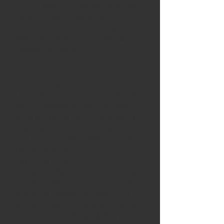
Cette loi apporte un quasi-doublement des
incitations fiscales attachées aux sommes
versées ; elle a permis d’encourager, de
dynamiser et de donner un nouvel élan au
mécénat d’entreprise.
CRÉDIT D'IMPÔT
Pour les entreprises :
La loi prévoit que les versements effectués
par les entreprises au titre du mécénat
entraînent une réduction d’impôts égale à
60% de la somme versée dans la limite de
5 pour mille du chiffre d’affaires hors taxes
(Art 238 bis du CGI).
Pour les particuliers :
Vous pouvez déduire 66% de votre don dans
la limite de 20% de votre revenu imposable.
Si vous êtes redevable de l’Impôt sur la
fortune immobilière, vous bénéficiez d’une
réduction de votre IFI égale à 75 % du