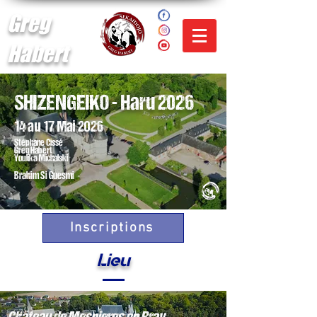
Greg
Habert
SHIZENGEIKO - Haru 2026
14 au 17 Mai 2026
Stéphane Cissé
Greg Habert
Youlika Michalski
Brahim Si Guesmi
Inscriptions
Lieu