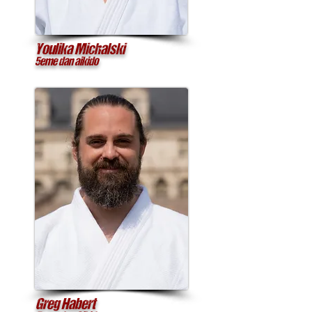
Youlika Michalski
5eme dan aikido
Greg Habert