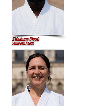
Stéphane Cissé
5eme dan Aikido