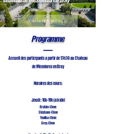
Château de Mesnieres en Bray
Visite du village
Programme
Accueil des participants a partir de 13h30 au Chateau
de Mesnieres en Bray
Horaires des cours:
Jeudi : 16h-19h (aïkido)
Brahim 45mn
Stéphane 45mn
Youlika 45mn
Greg 45mn