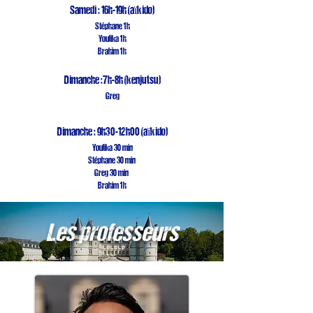
Samedi : 16h-19h
(aïkido)
Stéphane 1h
Youlika 1h
Brahim 1h
Dimanche :7h-8h (kenjutsu)
Greg
Dimanche : 9h30-12h00
(aïkido)
Youlika 30 min
Stéphane 30 min
Greg 30 min
Brahim 1h
Les professeurs